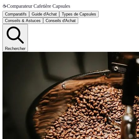
☕
Comparateur Cafetière Capsules
Comparatifs
Guide d'Achat
Types de Capsules
Conseils & Astuces
Conseils d'Achat
Rechercher