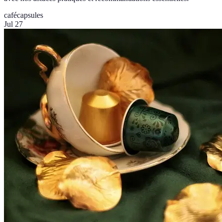
café
capsules
Jul 27