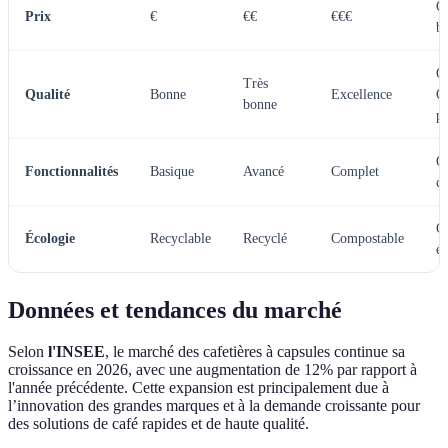
O
Prix
€
€€
€€€
b
O
Très
Qualité
Bonne
Excellence
Qu
bonne
pr
O
Fonctionnalités
Basique
Avancé
Complet
c
O
Écologie
Recyclable
Recyclé
Compostable
é
Données et tendances du marché
Selon
l'INSEE
, le marché des cafetières à capsules continue sa
croissance en 2026, avec une augmentation de 12% par rapport à
l'année précédente. Cette expansion est principalement due à
l’innovation des grandes marques et à la demande croissante pour
des solutions de café rapides et de haute qualité.