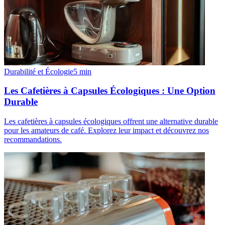
Durabilité et Écologie
5
min
Les Cafetières à Capsules Écologiques : Une Option
Durable
Les cafetières à capsules écologiques offrent une alternative durable
pour les amateurs de café. Explorez leur impact et découvrez nos
recommandations.