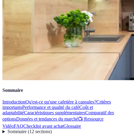
Sommaire
Introduction
Qu'est-ce qu'une cafetière à capsules?
Critères
importants
Performance et qualité du café
Coût et
adaptabilité
Caractéristiques supplémentaires
Comparatif des
options
Données et tendances du marché
📺 Ressource
Vidéo
FAQ
Checklist avant achat
Glossaire
Sommaire
(
12
sections
)