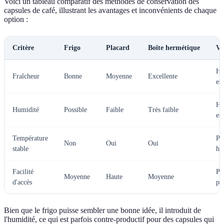
Voici un tableau comparatif des méthodes de conservation des
capsules de café, illustrant les avantages et inconvénients de chaque
option :
Critère
Frigo
Placard
Boîte hermétique
Ve
He
Fraîcheur
Bonne
Moyenne
Excellente
es
He
Humidité
Possible
Faible
Très faible
est
Température
Pl
Non
Oui
Oui
stable
he
Facilité
Pl
Moyenne
Haute
Moyenne
d'accès
pr
Bien que le frigo puisse sembler une bonne idée, il introduit de
l'humidité, ce qui est parfois contre-productif pour des capsules qui