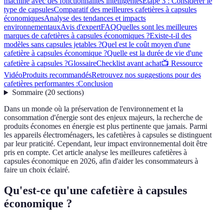
machine avec des fonctionnalités intelligentes
Étape 3 : Considérer le
type de capsules
Comparatif des meilleures cafetières à capsules
économiques
Analyse des tendances et impacts
environnementaux
Avis d'expert
FAQ
Quelles sont les meilleures
marques de cafetières à capsules économiques ?
Existe-t-il des
modèles sans capsules jetables ?
Quel est le coût moyen d'une
cafetière à capsules économique ?
Quelle est la durée de vie d'une
cafetière à capsules ?
Glossaire
Checklist avant achat
📺 Ressource
Vidéo
Produits recommandés
Retrouvez nos suggestions pour des
cafetières performantes :
Conclusion
Sommaire
(
20
sections
)
Dans un monde où la préservation de l'environnement et la
consommation d'énergie sont des enjeux majeurs, la recherche de
produits économes en énergie est plus pertinente que jamais. Parmi
les appareils électroménagers, les cafetières à capsules se distinguent
par leur praticité. Cependant, leur impact environnemental doit être
pris en compte. Cet article analyse les meilleures cafetières à
capsules économique en 2026, afin d'aider les consommateurs à
faire un choix éclairé.
Qu'est-ce qu'une cafetière à capsules
économique ?