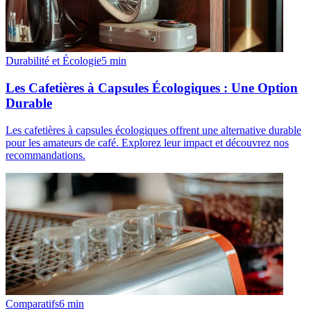
Durabilité et Écologie
5
min
Les Cafetières à Capsules Écologiques : Une Option
Durable
Les cafetières à capsules écologiques offrent une alternative durable
pour les amateurs de café. Explorez leur impact et découvrez nos
recommandations.
Comparatifs
6
min