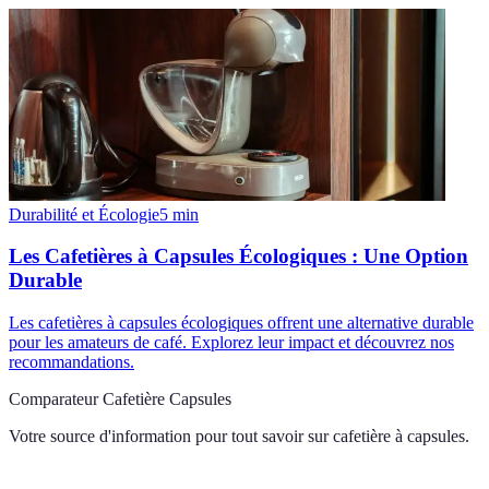
Durabilité et Écologie
5
min
Les Cafetières à Capsules Écologiques : Une Option
Durable
Les cafetières à capsules écologiques offrent une alternative durable
pour les amateurs de café. Explorez leur impact et découvrez nos
recommandations.
Comparateur Cafetière Capsules
Votre source d'information pour tout savoir sur
cafetière à capsules
.