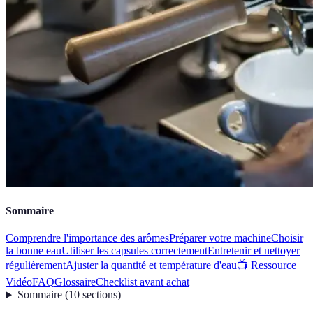
Sommaire
Comprendre l'importance des arômes
Préparer votre machine
Choisir
la bonne eau
Utiliser les capsules correctement
Entretenir et nettoyer
régulièrement
Ajuster la quantité et température d'eau
📺 Ressource
Vidéo
FAQ
Glossaire
Checklist avant achat
Sommaire
(
10
sections
)