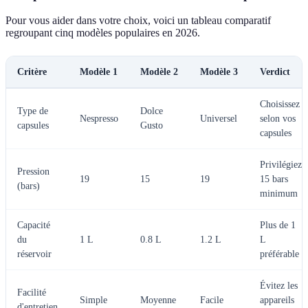
Pour vous aider dans votre choix, voici un tableau comparatif
regroupant cinq modèles populaires en 2026.
Critère
Modèle 1
Modèle 2
Modèle 3
Verdict
Choisissez
Type de
Dolce
Nespresso
Universel
selon vos
capsules
Gusto
capsules
Privilégiez
Pression
19
15
19
15 bars
(bars)
minimum
Capacité
Plus de 1
du
1 L
0.8 L
1.2 L
L
réservoir
préférable
Évitez les
Facilité
Simple
Moyenne
Facile
appareils
d'entretien