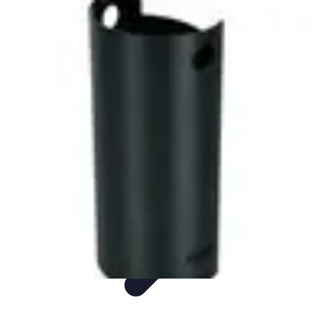
Comparateur Cafetière Capsules
informations
Accessoires
Conseils & Astuces
Entretien
Comparatifs
Comparateur Cafetière Capsules