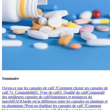
Sommaire
Qu'est-ce que les capsules de café ?
Comment choisir ses capsules de
café ?
1. Compatibilité
2. Type de café
3. Qualité du café
Comparatif
des meilleures capsules de café
Statistiques et tendances du
marché
FAQ
Quelle est la différence entre les capsules en plastique et
en aluminium ?
Peut-on réutiliser les capsules de café ?
Comment