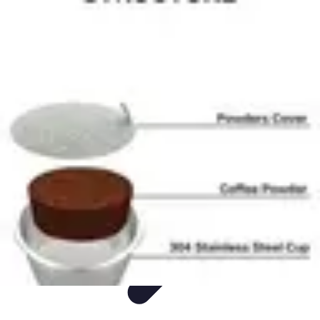
Comparateur Cafetière Capsules
informations
Accessoires
Conseils & Astuces
Entretien
Comparatifs
Comparateur Cafetière Capsules