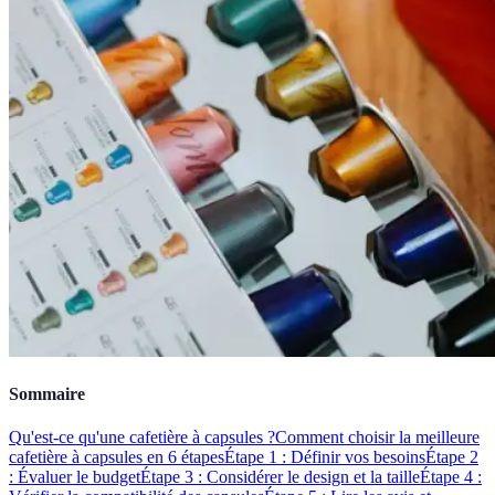
Sommaire
Qu'est-ce qu'une cafetière à capsules ?
Comment choisir la meilleure
cafetière à capsules en 6 étapes
Étape 1 : Définir vos besoins
Étape 2
: Évaluer le budget
Étape 3 : Considérer le design et la taille
Étape 4 :