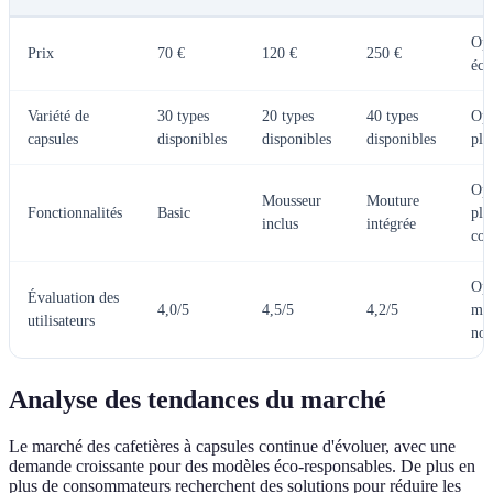
Opt
Prix
70 €
120 €
250 €
éc
Variété de
30 types
20 types
40 types
Opt
capsules
disponibles
disponibles
disponibles
plu
Opt
Mousseur
Mouture
Fonctionnalités
Basic
plu
inclus
intégrée
com
Opt
Évaluation des
4,0/5
4,5/5
4,2/5
mi
utilisateurs
not
Analyse des tendances du marché
Le marché des cafetières à capsules continue d'évoluer, avec une
demande croissante pour des modèles éco-responsables. De plus en
plus de consommateurs recherchent des solutions pour réduire les