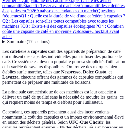
Vérifier la compatibilité des capsules
Étape 5 : Lire les avis et
comparatifs
Étape 6 : Tester avant d'acheter
Comparatif des cafetières
à capsules en 2026
Analyse des tendances du marché
Questions
fréquentes
Q1 : Quelle est la durée de vie d'une cafetière à capsules ?
Q2 : Les capsules sont-elles toutes compatibles avec toutes les
machines ?
Q3 : Existe-t-il des capsules écologiques ?
Q4 : Combien
coûte une capsule de café en moyenne ?
Glossaire
Checklist avant
achat
Sommaire
(
17
sections
)
Les
cafetière à capsules
sont des appareils de préparation de café
qui utilisent des capsules individuelles pour infuser des portions de
café. Ce système est devenu populaire pour sa simplicité d'utilisation
et la variété de saveurs disponibles. On trouve des marques bien
établies sur le marché, telles que
Nespresso
,
Dolce Gusto
, et
Lavazza
, chacune offrant des gammes de capsules compatibles qui
permettent de préparer une multitude de boissons.
La principale caractéristique de ces machines est leur capacité à
délivrer un café de qualité sans la nécessité de moudre les grains, ce
qui requiert moins de temps et d'efforts pour l'utilisateur.
Cependant, ces appareils présentent aussi des inconvénients,
notamment le coût des capsules et un impact environnemental élevé
en raison des déchets générés. Selon
UFC-Que Choisir
, les
capsules représentent environ 30% des déchets liés aux boissons en