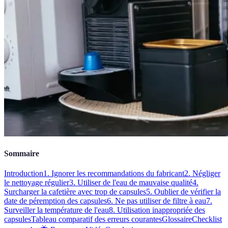
Sommaire
Introduction
1. Ignorer les recommandations du fabricant
2. Négliger
le nettoyage régulier
3. Utiliser de l'eau de mauvaise qualité
4.
Surcharger la cafetière avec trop de capsules
5. Oublier de vérifier la
date de péremption des capsules
6. Ne pas utiliser de filtre à eau
7.
Surveiller la température de l'eau
8. Utilisation inappropriée des
capsules
Tableau comparatif des erreurs courantes
Glossaire
Checklist