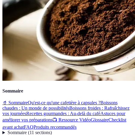
Sommaire
🥤 Sommaire
Qu'est-ce qu'une cafetière à capsules ?
Boissons
chaudes : Un monde de possibilités
Boissons froides : Rafraîchissez
vos journées
Recettes gourmandes : Au-delà du café
Astuces pour
améliorer vos préparations
📺 Ressource Vidéo
Glossaire
Checklist
avant achat
FAQ
Produits recommandés
Sommaire
(
11
sections
)