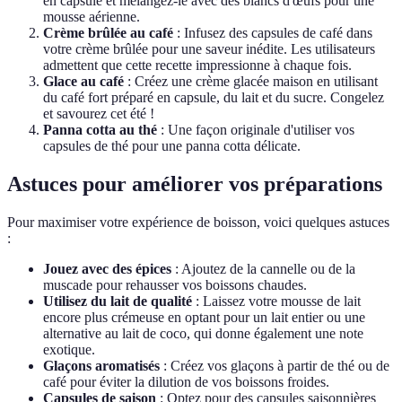
en capsule et mélangez-le avec des blancs d'œufs pour une
mousse aérienne.
Crème brûlée au café
: Infusez des capsules de café dans
votre crème brûlée pour une saveur inédite. Les utilisateurs
admettent que cette recette impressionne à chaque fois.
Glace au café
: Créez une crème glacée maison en utilisant
du café fort préparé en capsule, du lait et du sucre. Congelez
et savourez cet été !
Panna cotta au thé
: Une façon originale d'utiliser vos
capsules de thé pour une panna cotta délicate.
Astuces pour améliorer vos préparations
Pour maximiser votre expérience de boisson, voici quelques astuces
:
Jouez avec des épices
: Ajoutez de la cannelle ou de la
muscade pour rehausser vos boissons chaudes.
Utilisez du lait de qualité
: Laissez votre mousse de lait
encore plus crémeuse en optant pour un lait entier ou une
alternative au lait de coco, qui donne également une note
exotique.
Glaçons aromatisés
: Créez vos glaçons à partir de thé ou de
café pour éviter la dilution de vos boissons froides.
Capsules de saison
: Optez pour des capsules saisonnières