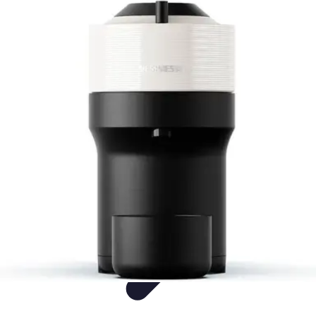
Comparateur Cafetière Capsules
informations
Accessoires
Conseils & Astuces
Entretien
Comparatifs
Comparateur Cafetière Capsules