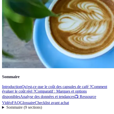
Sommaire
Introduction
Qu'est-ce que le coût des capsules de café ?
Comment
évaluer le coût réel ?
Comparatif : Marques et options
disponibles
Analyse des données et tendances
📺 Ressource
Vidéo
FAQ
Glossaire
Checklist avant achat
Sommaire
(
9
sections
)