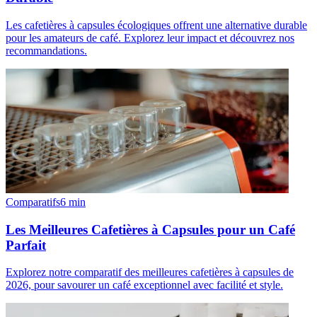
Les cafetières à capsules écologiques offrent une alternative durable
pour les amateurs de café. Explorez leur impact et découvrez nos
recommandations.
Comparatifs
6
min
Les Meilleures Cafetières à Capsules pour un Café
Parfait
Explorez notre comparatif des meilleures cafetières à capsules de
2026, pour savourer un café exceptionnel avec facilité et style.