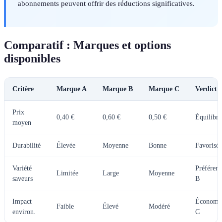
abonnements peuvent offrir des réductions significatives.
Comparatif : Marques et options
disponibles
Critère
Marque A
Marque B
Marque C
Verdict
Prix
0,40 €
0,60 €
0,50 €
Équilibré
moyen
Durabilité
Élevée
Moyenne
Bonne
Favorisée
Variété
Préférenc
Limitée
Large
Moyenne
saveurs
B
Impact
Économi
Faible
Élevé
Modéré
environ.
C