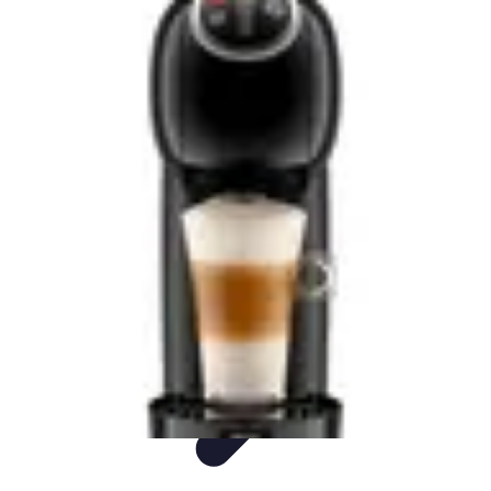
Comparateur Cafetière Capsules
informations
Accessoires
Conseils & Astuces
Entretien
Comparatifs
Comparateur Cafetière Capsules