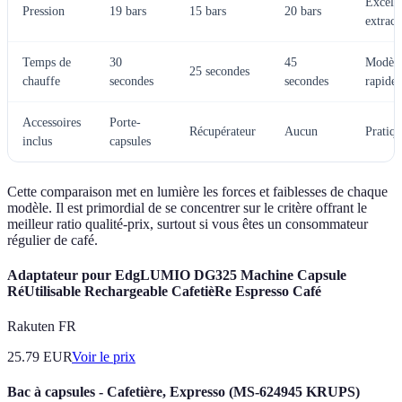
Excell
Pression
19 bars
15 bars
20 bars
extract
Temps de
30
45
Modèle
25 secondes
chauffe
secondes
secondes
rapides
Accessoires
Porte-
Récupérateur
Aucun
Pratiq
inclus
capsules
Cette comparaison met en lumière les forces et faiblesses de chaque
modèle. Il est primordial de se concentrer sur le critère offrant le
meilleur ratio qualité-prix, surtout si vous êtes un consommateur
régulier de café.
Adaptateur pour EdgLUMIO DG325 Machine Capsule
RéUtilisable Rechargeable CafetièRe Espresso Café
Rakuten FR
25.79
EUR
Voir le prix
Bac à capsules - Cafetière, Expresso (MS-624945 KRUPS)