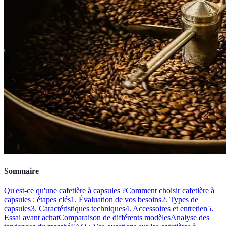
Sommaire
Qu'est-ce qu'une cafetière à capsules ?
Comment choisir cafetière à
capsules : étapes clés
1. Évaluation de vos besoins
2. Types de
capsules
3. Caractéristiques techniques
4. Accessoires et entretien
5.
Essai avant achat
Comparaison de différents modèles
Analyse des