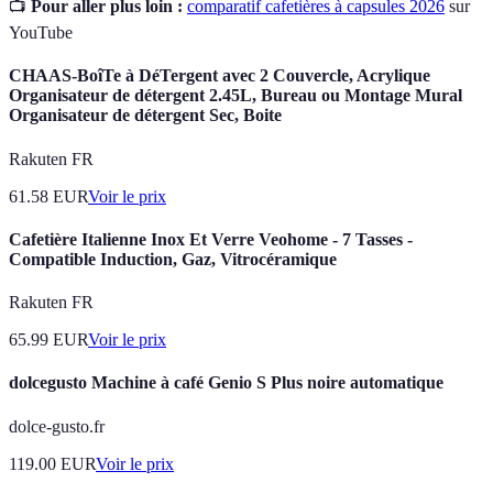
📺
Pour aller plus loin :
comparatif cafetières à capsules 2026
sur
YouTube
CHAAS-BoîTe à DéTergent avec 2 Couvercle, Acrylique
Organisateur de détergent 2.45L, Bureau ou Montage Mural
Organisateur de détergent Sec, Boite
Rakuten FR
61.58
EUR
Voir le prix
Cafetière Italienne Inox Et Verre Veohome - 7 Tasses -
Compatible Induction, Gaz, Vitrocéramique
Rakuten FR
65.99
EUR
Voir le prix
dolcegusto Machine à café Genio S Plus noire automatique
dolce-gusto.fr
119.00
EUR
Voir le prix