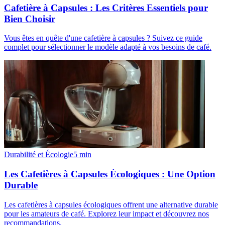
Cafetière à Capsules : Les Critères Essentiels pour
Bien Choisir
Vous êtes en quête d'une cafetière à capsules ? Suivez ce guide
complet pour sélectionner le modèle adapté à vos besoins de café.
Durabilité et Écologie
5
min
Les Cafetières à Capsules Écologiques : Une Option
Durable
Les cafetières à capsules écologiques offrent une alternative durable
pour les amateurs de café. Explorez leur impact et découvrez nos
recommandations.