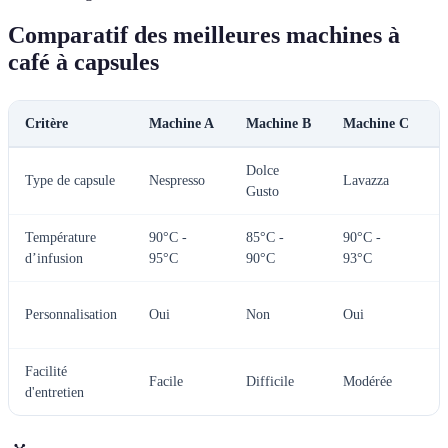
Comparatif des meilleures machines à
café à capsules
Critère
Machine A
Machine B
Machine C
V
Dolce
C
Type de capsule
Nespresso
Lavazza
Gusto
v
Température
90°C -
85°C -
90°C -
T
d’infusion
95°C
90°C
93°C
A
Personnalisation
Oui
Non
Oui
A
Facilité
Facile
Difficile
Modérée
d'entretien
p