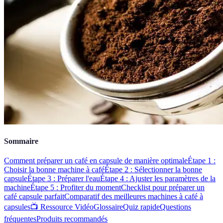
Sommaire
Comment préparer un café en capsule de manière optimale
Étape 1 :
Choisir la bonne machine à café
Étape 2 : Sélectionner la bonne
capsule
Étape 3 : Préparer l'eau
Étape 4 : Ajuster les paramètres de la
machine
Étape 5 : Profiter du moment
Checklist pour préparer un
café capsule parfait
Comparatif des meilleures machines à café à
capsules
📺 Ressource Vidéo
Glossaire
Quiz rapide
Questions
fréquentes
Produits recommandés