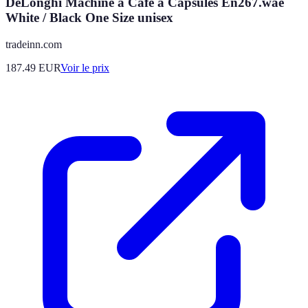
DeLonghi Machine à Café à Capsules En267.wae
White / Black One Size unisex
tradeinn.com
187.49
EUR
Voir le prix