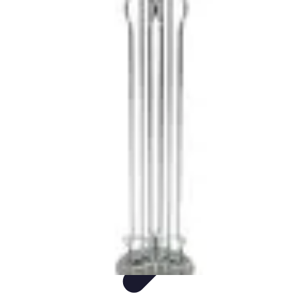
Comparateur Cafetière Capsules
informations
Accessoires
Conseils & Astuces
Entretien
Comparatifs
Comparateur Cafetière Capsules