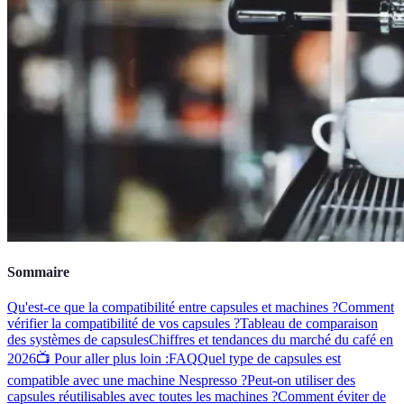
Sommaire
Qu'est-ce que la compatibilité entre capsules et machines ?
Comment
vérifier la compatibilité de vos capsules ?
Tableau de comparaison
des systèmes de capsules
Chiffres et tendances du marché du café en
2026
📺 Pour aller plus loin :
FAQ
Quel type de capsules est
compatible avec une machine Nespresso ?
Peut-on utiliser des
capsules réutilisables avec toutes les machines ?
Comment éviter de