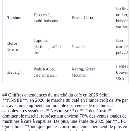
Facile à
Disques T,
utiliser,
Tassimo
Bosch, Costa
multi-boissons
boissons
variées
Capsules
Bon
Dolce
plastique, café et
Nescafé
marché,
Gusto
thé
polyvale
Facile à
Pods K-Cup,
Keurig, Green
Keurig
trouver 
café américain
Mountain
USA
## Chiffres et tendances du marché du café en 2026 Selon
**l'INSEE**, en 2026, le marché du café en France croît de 3% par
an, avec une augmentation notable des ventes de machines à
capsules. Les systèmes **Nespresso** et **Dolce Gusto**
dominent le marché, représentant environ 70% des ventes totales de
machines à café à capsules. De plus, une étude de 2025 par **UFC-
Que Choisir** indique que les consommateurs cherchent de plus en