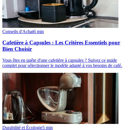
Conseils d'Achat
6
min
Cafetière à Capsules : Les Critères Essentiels pour
Bien Choisir
Vous êtes en quête d'une cafetière à capsules ? Suivez ce guide
complet pour sélectionner le modèle adapté à vos besoins de café.
Durabilité et Écologie
5
min