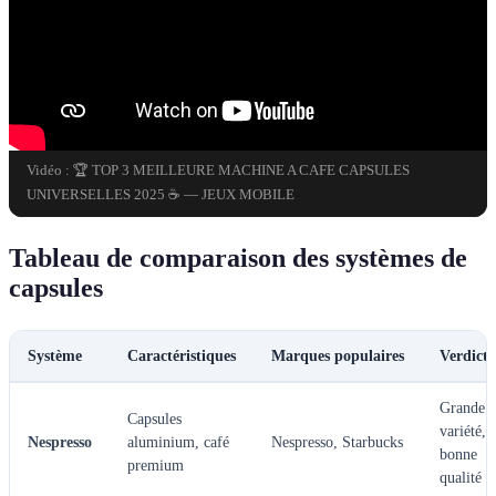
Vidéo : 🏆 TOP 3 MEILLEURE MACHINE A CAFE CAPSULES
UNIVERSELLES 2025 ☕ — JEUX MOBILE
Tableau de comparaison des systèmes de
capsules
Système
Caractéristiques
Marques populaires
Verdict
Grande
Capsules
variété,
Nespresso
aluminium, café
Nespresso, Starbucks
bonne
premium
qualité