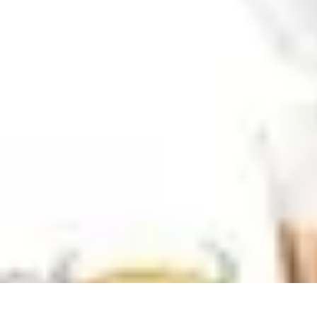
Comparateur Cafetière Capsules
informations
Accessoires
Conseils & Astuces
Entretien
Comparatifs
Comparateur Cafetière Capsules