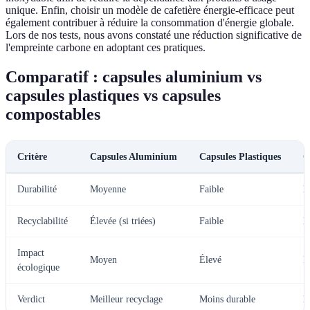
unique. Enfin, choisir un modèle de cafetière énergie-efficace peut
également contribuer à réduire la consommation d'énergie globale.
Lors de nos tests, nous avons constaté une réduction significative de
l'empreinte carbone en adoptant ces pratiques.
Comparatif : capsules aluminium vs
capsules plastiques vs capsules
compostables
Critère
Capsules Aluminium
Capsules Plastiques
C
Durabilité
Moyenne
Faible
É
Recyclabilité
Élevée (si triées)
Faible
N
Impact
Moyen
Élevé
F
écologique
Verdict
Meilleur recyclage
Moins durable
M