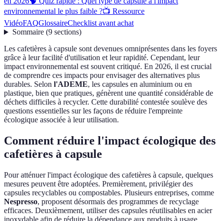
en 2026
🧠 Quiz rapide : Quel type de capsule a l'impact
environnemental le plus faible ?
📺 Ressource
Vidéo
FAQ
Glossaire
Checklist avant achat
Sommaire
(
9
sections
)
Les cafetières à capsule sont devenues omniprésentes dans les foyers
grâce à leur facilité d'utilisation et leur rapidité. Cependant, leur
impact environnemental est souvent critiqué. En 2026, il est crucial
de comprendre ces impacts pour envisager des alternatives plus
durables. Selon
l'ADEME
, les capsules en aluminium ou en
plastique, bien que pratiques, génèrent une quantité considérable de
déchets difficiles à recycler. Cette durabilité contestée soulève des
questions essentielles sur les façons de réduire l'empreinte
écologique associée à leur utilisation.
Comment réduire l'impact écologique des
cafetières à capsule
Pour atténuer l'impact écologique des cafetières à capsule, quelques
mesures peuvent être adoptées. Premièrement, privilégier des
capsules recyclables ou compostables. Plusieurs entreprises, comme
Nespresso
, proposent désormais des programmes de recyclage
efficaces. Deuxièmement, utiliser des capsules réutilisables en acier
inoxydable afin de réduire la dépendance aux produits à usage