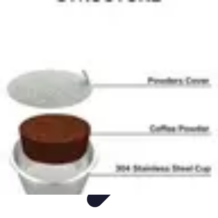
Comparateur Cafetière Capsules
informations
Accessoires
Conseils & Astuces
Entretien
Comparatifs
Comparateur Cafetière Capsules