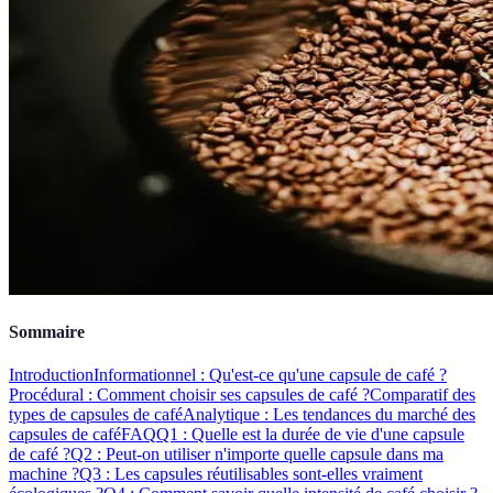
Sommaire
Introduction
Informationnel : Qu'est-ce qu'une capsule de café ?
Procédural : Comment choisir ses capsules de café ?
Comparatif des
types de capsules de café
Analytique : Les tendances du marché des
capsules de café
FAQ
Q1 : Quelle est la durée de vie d'une capsule
de café ?
Q2 : Peut-on utiliser n'importe quelle capsule dans ma
machine ?
Q3 : Les capsules réutilisables sont-elles vraiment