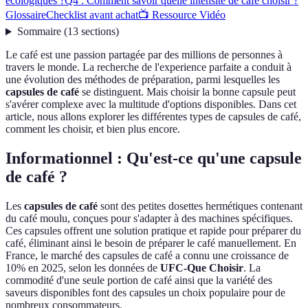
écologiques ?
Q4 : Comment savoir quelle intensité de café choisir ?
Glossaire
Checklist avant achat
📺 Ressource Vidéo
Sommaire
(
13
sections
)
Le café est une passion partagée par des millions de personnes à
travers le monde. La recherche de l'experience parfaite a conduit à
une évolution des méthodes de préparation, parmi lesquelles les
capsules de café
se distinguent. Mais choisir la bonne capsule peut
s'avérer complexe avec la multitude d'options disponibles. Dans cet
article, nous allons explorer les différentes types de capsules de café,
comment les choisir, et bien plus encore.
Informationnel : Qu'est-ce qu'une capsule
de café ?
Les
capsules de café
sont des petites dosettes hermétiques contenant
du café moulu, conçues pour s'adapter à des machines spécifiques.
Ces capsules offrent une solution pratique et rapide pour préparer du
café, éliminant ainsi le besoin de préparer le café manuellement. En
France, le marché des capsules de café a connu une croissance de
10% en 2025, selon les données de
UFC-Que Choisir
. La
commodité d'une seule portion de café ainsi que la variété des
saveurs disponibles font des capsules un choix populaire pour de
nombreux consommateurs.