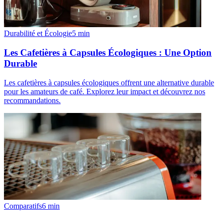
Durabilité et Écologie
5
min
Les Cafetières à Capsules Écologiques : Une Option
Durable
Les cafetières à capsules écologiques offrent une alternative durable
pour les amateurs de café. Explorez leur impact et découvrez nos
recommandations.
Comparatifs
6
min