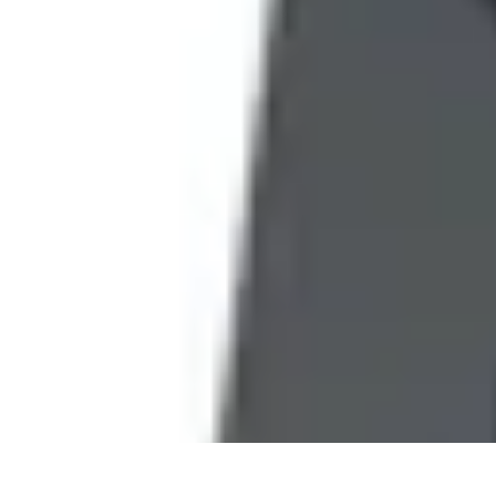
Comparateur Cafetière Capsules
informations
Accessoires
Conseils & Astuces
Entretien
Comparatifs
Comparateur Cafetière Capsules