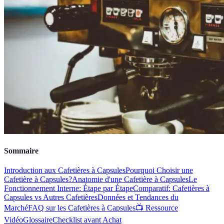
Sommaire
Introduction aux Cafetières à Capsules
Pourquoi Choisir une
Cafetière à Capsules?
Anatomie d'une Cafetière à Capsules
Le
Fonctionnement Interne: Étape par Étape
Comparatif: Cafetières à
Capsules vs Autres Cafetières
Données et Tendances du
Marché
FAQ sur les Cafetières à Capsules
📺 Ressource
Vidéo
Glossaire
Checklist avant Achat