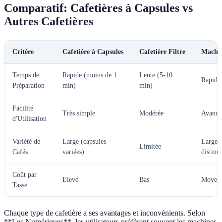
Comparatif: Cafetières à Capsules vs
Autres Cafetières
Critère
Cafetière à Capsules
Cafetière Filtre
Machin
Temps de
Rapide (moins de 1
Lente (5-10
Rapide
Préparation
min)
min)
Facilité
Très simple
Modérée
Avancé
d'Utilisation
Variété de
Large (capsules
Large 
Limitée
Cafés
variées)
distinct
Coût par
Elevé
Bas
Moyen
Tasse
Chaque type de cafetière a ses avantages et inconvénients. Selon
**Les Numériques**, les utilisateurs préfèrent souvent les machines