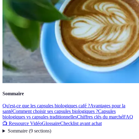
Sommaire
Qu'est-ce que les capsules biologiques café ?
Avantages pour la
santé
Comment choisir ses capsules biologiques ?
Capsules
biologiques vs capsules traditionnelles
Chiffres clés du marché
FAQ
📺 Ressource Vidéo
Glossaire
Checklist avant achat
Sommaire
(
9
sections
)