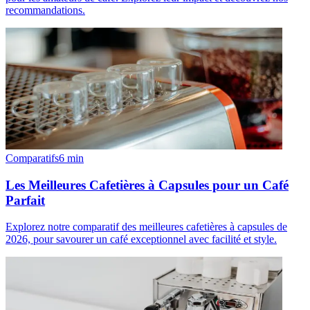
recommandations.
Comparatifs
6
min
Les Meilleures Cafetières à Capsules pour un Café
Parfait
Explorez notre comparatif des meilleures cafetières à capsules de
2026, pour savourer un café exceptionnel avec facilité et style.