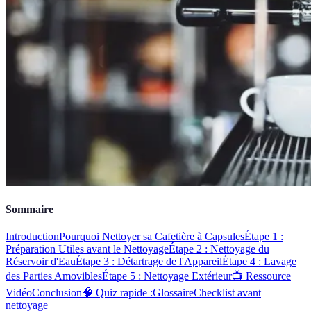
Sommaire
Introduction
Pourquoi Nettoyer sa Cafetière à Capsules
Étape 1 :
Préparation Utiles avant le Nettoyage
Étape 2 : Nettoyage du
Réservoir d'Eau
Étape 3 : Détartrage de l'Appareil
Étape 4 : Lavage
des Parties Amovibles
Étape 5 : Nettoyage Extérieur
📺 Ressource
Vidéo
Conclusion
🧠 Quiz rapide :
Glossaire
Checklist avant
nettoyage