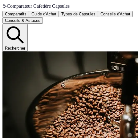
☕
Comparateur Cafetière Capsules
Comparatifs
Guide d'Achat
Types de Capsules
Conseils d'Achat
Conseils & Astuces
Rechercher