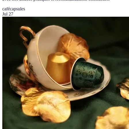
café
capsules
Jul 27