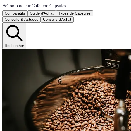
☕
Comparateur Cafetière Capsules
Comparatifs
Guide d'Achat
Types de Capsules
Conseils & Astuces
Conseils d'Achat
Rechercher