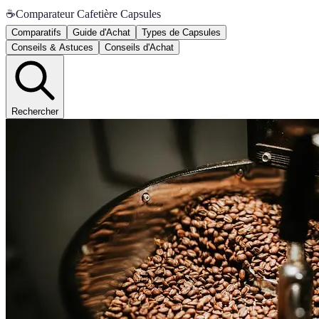
☕
Comparateur Cafetière Capsules
Comparatifs
Guide d'Achat
Types de Capsules
Conseils & Astuces
Conseils d'Achat
Rechercher