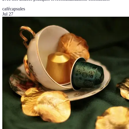
café
capsules
Jul 27