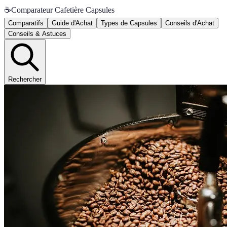
☕
Comparateur Cafetière Capsules
Comparatifs
Guide d'Achat
Types de Capsules
Conseils d'Achat
Conseils & Astuces
Rechercher