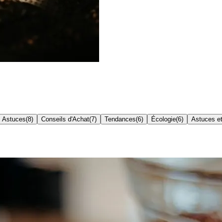
& Astuces
(
8
)
Conseils d'Achat
(
7
)
Tendances
(
6
)
Écologie
(
6
)
Astuces et