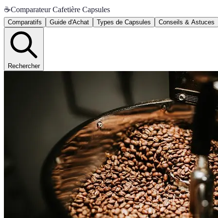
☕
Comparateur Cafetière Capsules
Comparatifs
Guide d'Achat
Types de Capsules
Conseils & Astuces
Rechercher