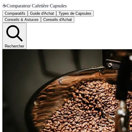
☕
Comparateur Cafetière Capsules
Comparatifs
Guide d'Achat
Types de Capsules
Conseils & Astuces
Conseils d'Achat
Rechercher