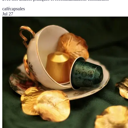
café
capsules
Jul 27