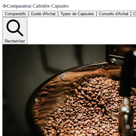
☕
Comparateur Cafetière Capsules
Comparatifs
Guide d'Achat
Types de Capsules
Conseils d'Achat
C
Rechercher