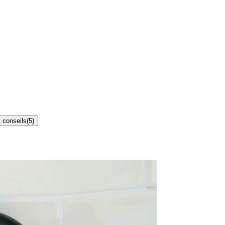
 conseils
(
5
)