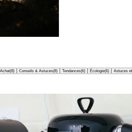
'Achat
(
8
)
Conseils & Astuces
(
8
)
Tendances
(
6
)
Écologie
(
6
)
Astuces et